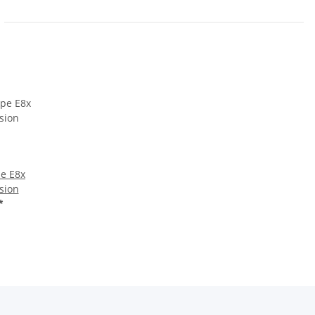
e E8x
sion
*