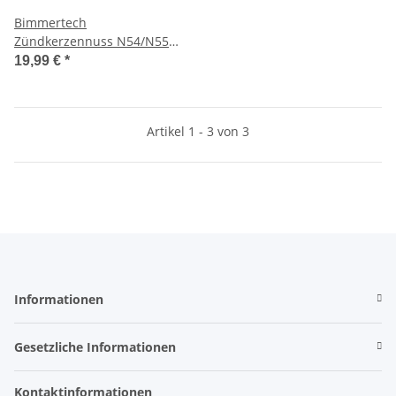
Bimmertech
Zündkerzennuss N54/N55
Mini Cooper S
19,99 €
*
Artikel 1 - 3 von 3
Informationen
Gesetzliche Informationen
Kontaktinformationen