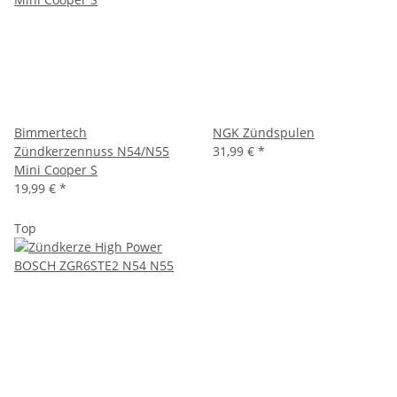
Bimmertech
NGK Zündspulen
Zündkerzennuss N54/N55
31,99 €
*
Mini Cooper S
19,99 €
*
Top