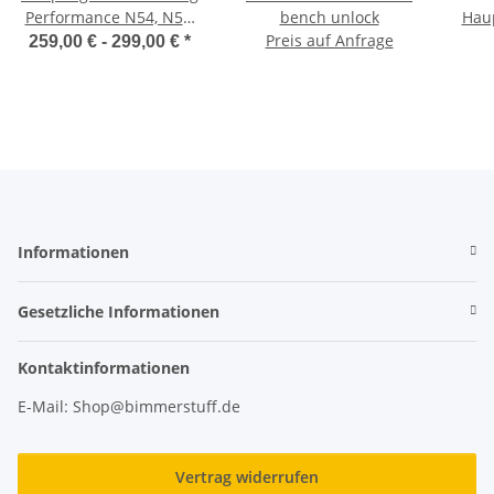
Performance N54, N55,
bench unlock
Hau
S55
Preis auf Anfrage
259,00 € -
299,00 €
*
Informationen
Gesetzliche Informationen
Kontaktinformationen
E-Mail: Shop@bimmerstuff.de
Vertrag widerrufen