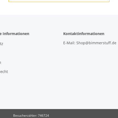
he Informationen
Kontaktinformationen
E-Mail: Shop@bimmerstuff.de
tz
m
recht
Besucherzähler: 746724