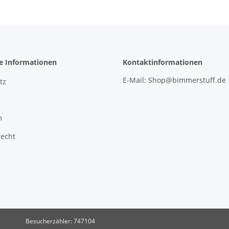
he Informationen
Kontaktinformationen
E-Mail: Shop@bimmerstuff.de
tz
m
recht
Besucherzähler: 747104